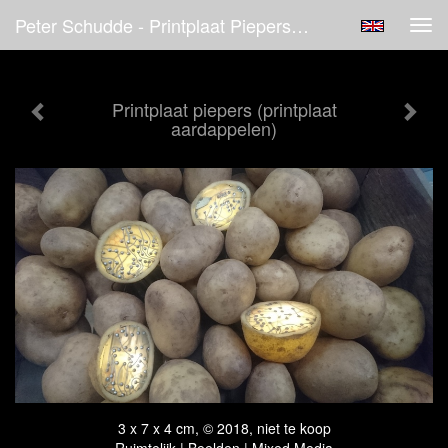
Peter Schudde - Printplaat Piepers (printplaat Aardappelen)
Tog
navi
Printplaat piepers (printplaat
aardappelen)
3 x 7 x 4 cm, © 2018, niet te koop